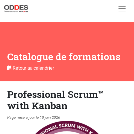
Skip to main content
Catalogue de formations
Retour au calendrier
Professional Scrum™️
with Kanban
Page mise à jour le 10 juin 2026