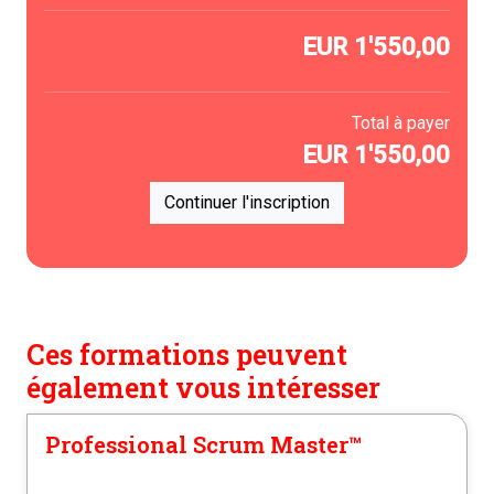
EUR
1'550,00
Total à payer
EUR
1'550,00
Continuer l'inscription
Ces formations peuvent
également vous intéresser
Professional Scrum Master™️