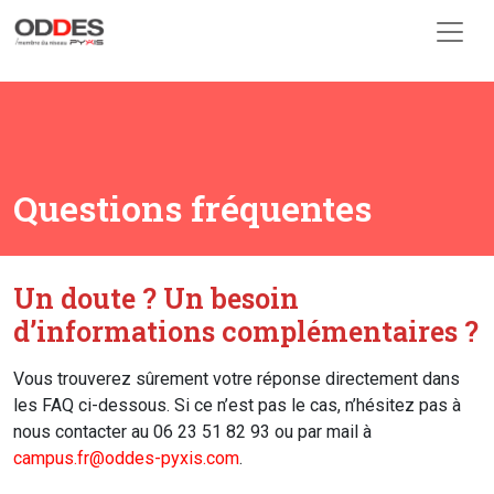
Skip to main content
Questions fréquentes
Un doute ? Un besoin
d’informations complémentaires ?
Vous trouverez sûrement votre réponse directement dans
les FAQ ci-dessous. Si ce n’est pas le cas, n’hésitez pas à
nous contacter au 06 23 51 82 93 ou par mail à
campus.fr@oddes-pyxis.com
.