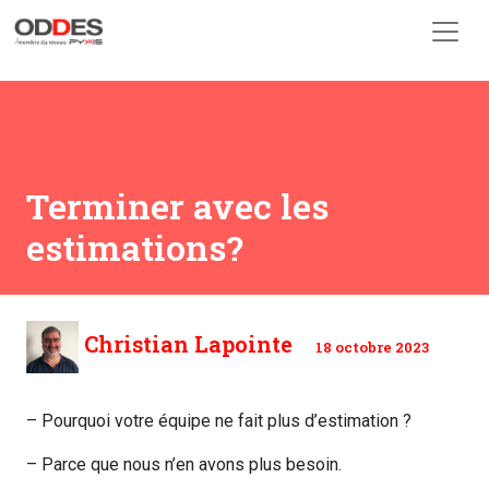
Skip to main content
Terminer avec les
estimations?
Christian Lapointe
18 octobre 2023
– Pourquoi votre équipe ne fait plus d’estimation ?
– Parce que nous n’en avons plus besoin.