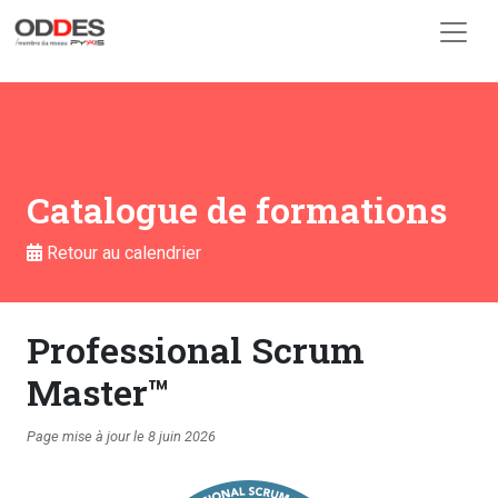
Skip to main content
Catalogue de formations
Retour au calendrier
Professional Scrum
Master™️
Page mise à jour le 8 juin 2026