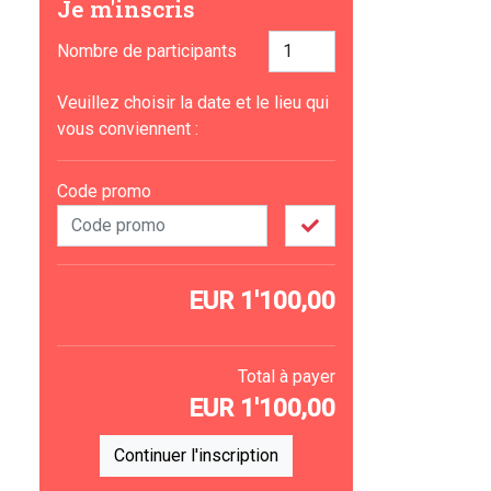
Je m'inscris
Nombre de participants
Veuillez choisir la date et le lieu qui
vous conviennent :
Code promo
EUR
1'100,00
Total à payer
EUR
1'100,00
Continuer l'inscription