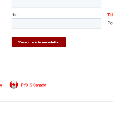
Tél
Pou
ue
PYXIS Canada